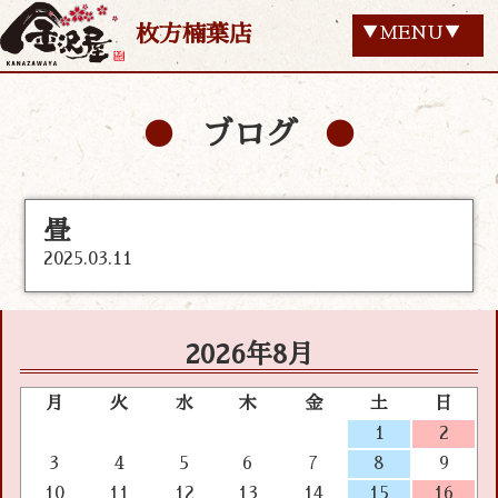
枚方楠葉店
▼MENU▼
ブログ
畳
2025.03.11
2026年8月
月
火
水
木
金
土
日
1
2
3
4
5
6
7
8
9
10
11
12
13
14
15
16