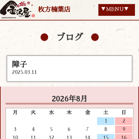
枚方楠葉店
▼MENU▼
ブログ
障子
2025.03.11
2026年8月
月
火
水
木
金
土
日
1
2
3
4
5
6
7
8
9
10
11
12
13
14
15
16